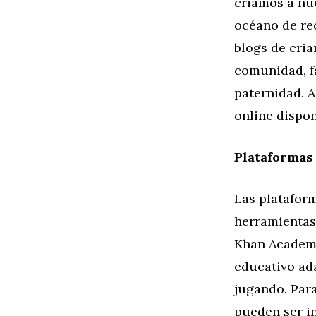
criamos a nue
océano de rec
blogs de cri
comunidad, fa
paternidad. 
online dispon
Plataformas 
Las plataform
herramientas
Khan Academy
educativo ad
jugando. Par
pueden ser in