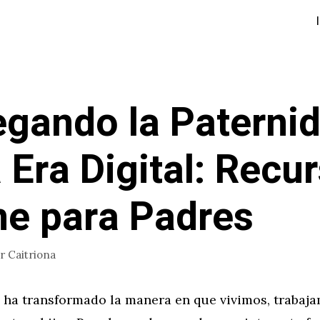
gando la Paterni
a Era Digital: Recu
ne para Padres
or
Caitriona
l ha transformado la manera en que vivimos, trabaj