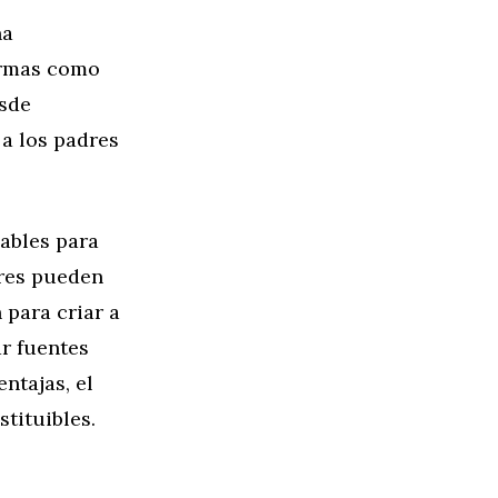
na
ormas como
esde
 a los padres
uables para
dres pueden
 para criar a
ar fuentes
ntajas, el
tituibles.