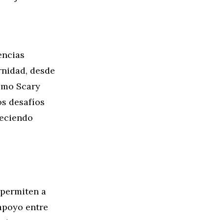
encias
rnidad, desde
como Scary
s desafíos
reciendo
 permiten a
apoyo entre