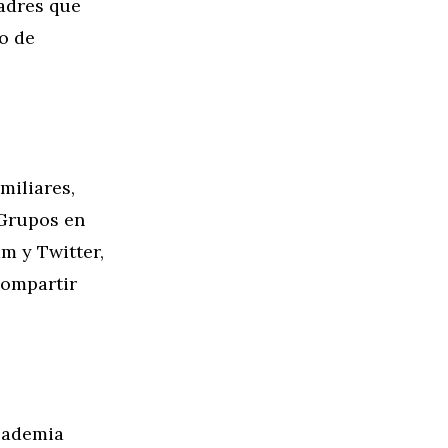
padres que
o de
miliares,
 Grupos en
m y Twitter,
compartir
Academia