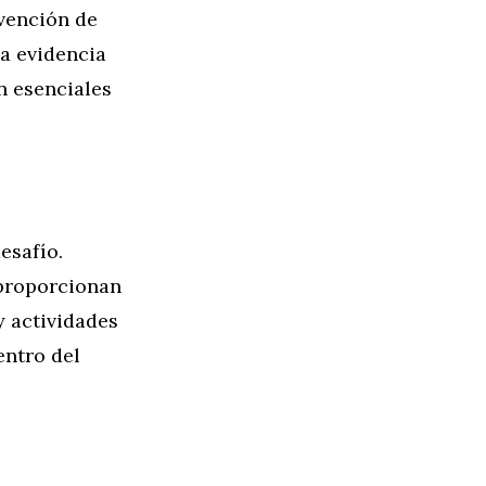
evención de
a evidencia
n esenciales
esafío.
 proporcionan
y actividades
entro del