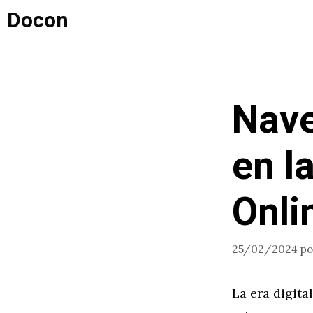
Saltar
Docon
al
contenido
Nave
en l
Onli
25/02/2024
p
La era digita