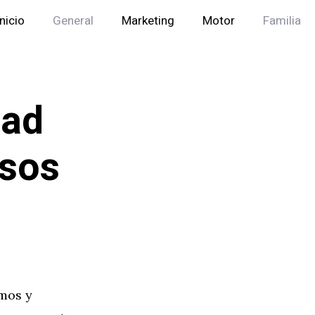
Inicio
General
Marketing
Motor
Familia
dad
rsos
amos y