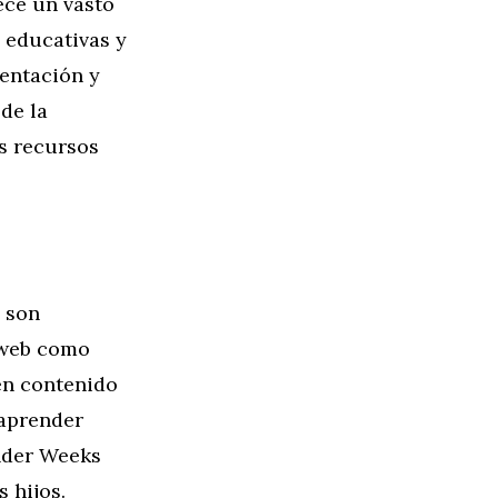
ece un vasto
 educativas y
ientación y
de la
s recursos
o son
s web como
en contenido
 aprender
nder Weeks
 hijos.